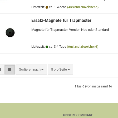
Lieferzeit:
ca. 1 Woche
(Ausland abweichend)
Ersatz-Magnete für Trapmaster
Magnete für Trapmaster, Version Neo oder Standard
Lieferzeit:
ca. 3-4 Tage
(Ausland abweichend)
Sortieren nach
pro Seite
Sortieren nach
8 pro Seite
1
bis
6
(von insgesamt
6
)
UNSERE SEMINARE