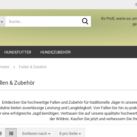
Lieferland
Suche...
Ihr Profi, wenn es u
ge
E-Mail
HUNDEFUTTER
HUNDEZUBEHÖR
Passwort
»
tseite
Fallen & Zubehör
llen & Zubehör
Konto erstellen
Passwort verge
Entdecken Sie hochwertige Fallen und Zubehör für traditionelle Jäger in uns
dukte bieten zuverlässige Leistung und Langlebigkeit. Von Fallen bis hin zu pra
r eine erfolgreiche Jagd benötigen. Vertrauen Sie auf unsere qualitativ hochwer
der Wildnis. Kaufen Sie jetzt und verbessern Sie I
Sortieren nach
pro Seite
Sortieren nach
8 pro Seite