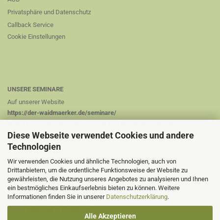
Privatsphäre und Datenschutz
Callback Service
Cookie Einstellungen
UNSERE SEMINARE
Auf unserer Website
https://der-waidmaerker.de/seminare/
finden Sie unsere aktuellen Termine für Fangjagdlehrgang und
Diese Webseite verwendet Cookies und andere
Niederwildhege
Technologien
Wir verwenden Cookies und ähnliche Technologien, auch von
Drittanbietern, um die ordentliche Funktionsweise der Website zu
UNSERE ADRESSE
gewährleisten, die Nutzung unseres Angebotes zu analysieren und Ihnen
ein bestmögliches Einkaufserlebnis bieten zu können. Weitere
Heinrich-Josef Coßmann
Informationen finden Sie in unserer
Datenschutzerklärung
.
Osterwohle 4a
29410 Salzwedel OT Osterwohle
Alle Akzeptieren