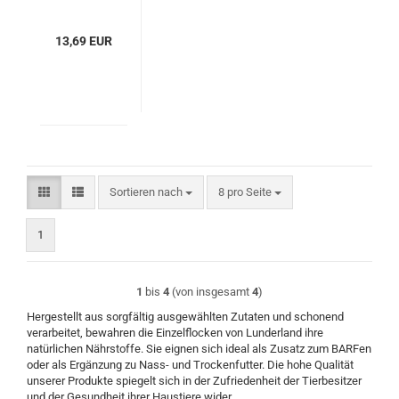
13,69 EUR
Sortieren nach
pro Seite
Sortieren nach
8 pro Seite
1
1
bis
4
(von insgesamt
4
)
Hergestellt aus sorgfältig ausgewählten Zutaten und schonend
verarbeitet, bewahren die Einzelflocken von Lunderland ihre
natürlichen Nährstoffe. Sie eignen sich ideal als Zusatz zum BARFen
oder als Ergänzung zu Nass- und Trockenfutter. Die hohe Qualität
unserer Produkte spiegelt sich in der Zufriedenheit der Tierbesitzer
und der Gesundheit ihrer Haustiere wider.